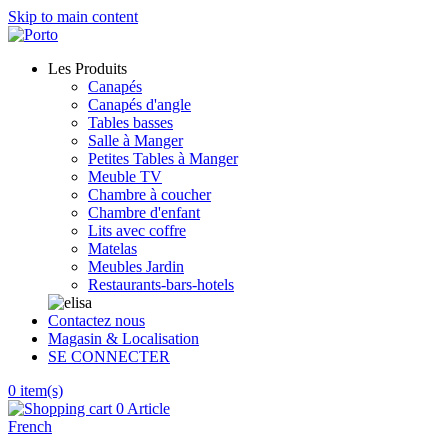
Skip to main content
Les Produits
Canapés
Canapés d'angle
Tables basses
Salle à Manger
Petites Tables à Manger
Meuble TV
Chambre à coucher
Chambre d'enfant
Lits avec coffre
Matelas
Meubles Jardin
Restaurants-bars-hotels
Contactez nous
Magasin & Localisation
SE CONNECTER
0
item(s)
0 Article
French